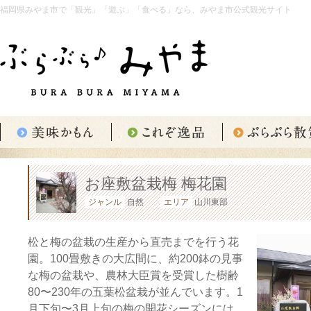
福岡県みやま市で「観光」「遊ぶ」「食べる」なら、みやま市公式観光サイト
お座敷盆栽梅 梅花園
ジャンル
自然
エリア
山川東部
松と梅の盆栽の生産から直売までを行う花
園。100畳敷きの大広間に、約200鉢の見事
な梅の盆栽や、農林大臣賞を受賞した樹齢
80〜230年の五葉松盆栽が並んでいます。1
月下旬〜3月上旬の梅の開花シーズンには、