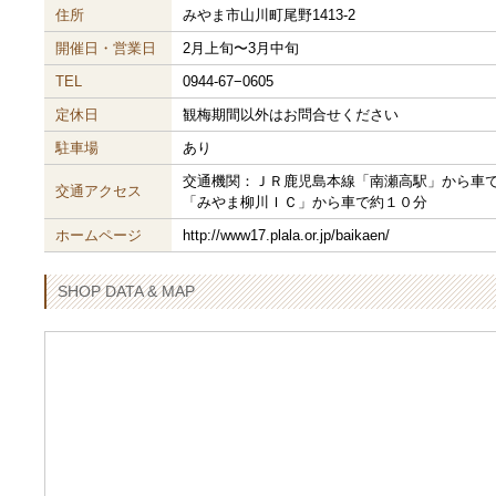
住所
みやま市山川町尾野1413-2
開催日・営業日
2月上旬〜3月中旬
TEL
0944-67−0605
定休日
観梅期間以外はお問合せください
駐車場
あり
交通機関：ＪＲ鹿児島本線「南瀬高駅」から車
交通アクセス
「みやま柳川ＩＣ」から車で約１０分
ホームページ
http://www17.plala.or.jp/baikaen/
SHOP DATA & MAP