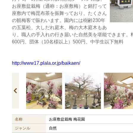
お座敷盆栽梅（通称：お座敷梅）と銘打って
座敷内で梅昆布茶を振舞っており、たくさん
の観梅客で賑わいます。園内には樹齢230年
の五葉松、大しだれ庭木、梅の大木庭木もあ
り、職人の手入れの行き届いた自然美を堪能できます。
600円、団体（10名様以上）500円、中学生以下無料
http://www17.plala.or.jp/baikaen/
名称
お座敷盆栽梅 梅花園
ジャンル
自然