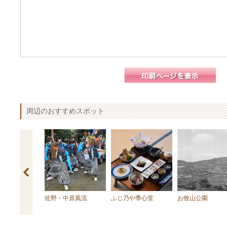
周辺のおすすめスポット
楽堂
佐野・中原風流
ふじ乃や季心堂
お牧山公園