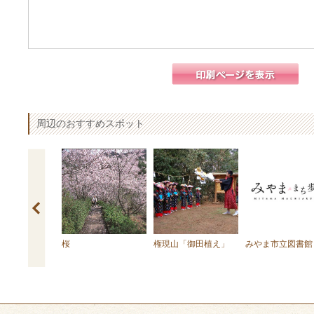
周辺のおすすめスポット
市歴史資料館
桜
権現山「御田植え」
みやま市立図書館