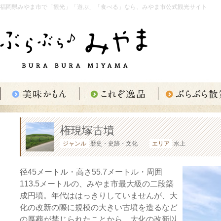
福岡県みやま市で「観光」「遊ぶ」「食べる」なら、みやま市公式観光サイト
権現塚古墳
ジャンル
歴史・史跡・文化
エリア
水上
径45メートル・高さ55.7メートル・周囲
113.5メートルの、みやま市最大級の二段築
成円墳。年代ははっきりしていませんが、大
化の改新の際に規模の大きい古墳を造るなど
の厚葬が禁じられたことから、大化の改新以