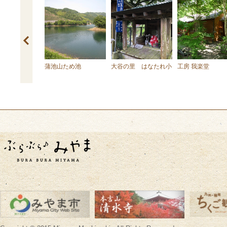
の里展望公園
蒲池山ため池
大谷の里 はなたれ小
工房 我楽堂
僧さま