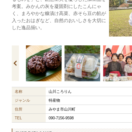
考案。みかんの灰を凝固剤にしたこんにゃ
く、まろやかな糠漬け高菜、赤そら豆の餡が
入ったおはぎなど、自然のおいしさを大切に
した逸品揃い。
名称
山川ころりん
ジャンル
特産物
住所
みやま市山川町
TEL
090-7156-9598