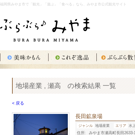
福岡県みやま市で「観光」「遊ぶ」「食べる」なら、みやま市公式観光サイト
地場産業 , 瀬高 の検索結果 一覧
< 戻る
長田鉱泉場
ジャンル
地場産業
エリア
水
住所:
みやま市瀬高町長田2633-