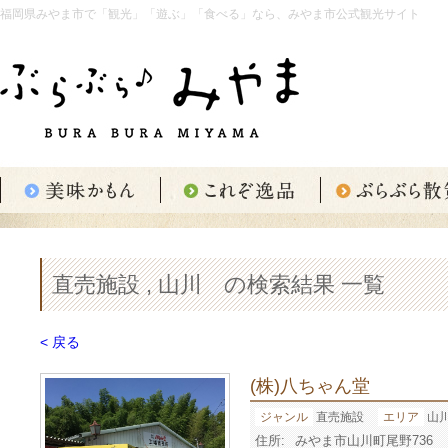
福岡県みやま市で「観光」「遊ぶ」「食べる」なら、みやま市公式観光サイト
直売施設 , 山川 の検索結果 一覧
< 戻る
(株)八ちゃん堂
ジャンル
直売施設
エリア
山
住所:
みやま市山川町尾野736