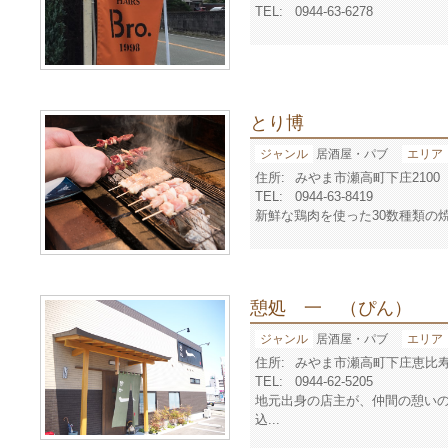
TEL:
0944-63-6278
とり博
ジャンル
居酒屋・パブ
エリア
住所:
みやま市瀬高町下庄2100
TEL:
0944-63-8419
新鮮な鶏肉を使った30数種類の焼
憩処 一 （ぴん）
ジャンル
居酒屋・パブ
エリア
住所:
みやま市瀬高町下庄恵比
TEL:
0944-62-5205
地元出身の店主が、仲間の憩い
込...