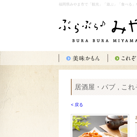
福岡県みやま市で「観光」「遊ぶ」「食べる」
居酒屋・パブ , こ
< 戻る