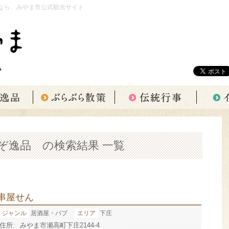
なら、みやま市公式観光サイト
れぞ逸品 の検索結果 一覧
串屋せん
ジャンル
居酒屋・パブ
エリア
下庄
住所:
みやま市瀬高町下庄2144-4