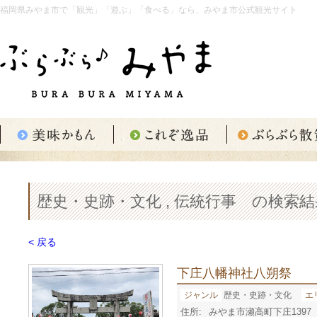
福岡県みやま市で「観光」「遊ぶ」「食べる」なら、みやま市公式観光サイト
歴史・史跡・文化 , 伝統行事 の検索結
< 戻る
下庄八幡神社八朔祭
ジャンル
歴史・史跡・文化
エ
住所:
みやま市瀬高町下庄1397