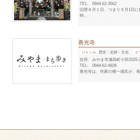
TEL:
0944-62-3562
旧歴８月１日、つまり９月1日に
時...
善光寺
ジャンル
歴史・史跡・文化
エ
住所:
みやま市瀬高町小田2025-
TEL:
0944-62-4928
善光寺は、作家の檀一雄氏が、昭和2